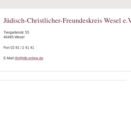
Jüdisch-Christlicher-Freundeskreis Wesel e.V
Tiergartenstr. 55
46485 Wesel
Fon 02 81 / 2 41 41
E-Mail
rlh@htb-online.de